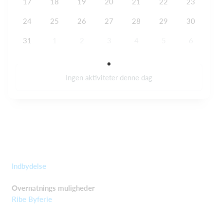
17
18
19
20
21
22
23
24
25
26
27
28
29
30
31
1
2
3
4
5
6
Ingen aktiviteter denne dag
Indbydelse
Overnatnings muligheder
Ribe Byferie